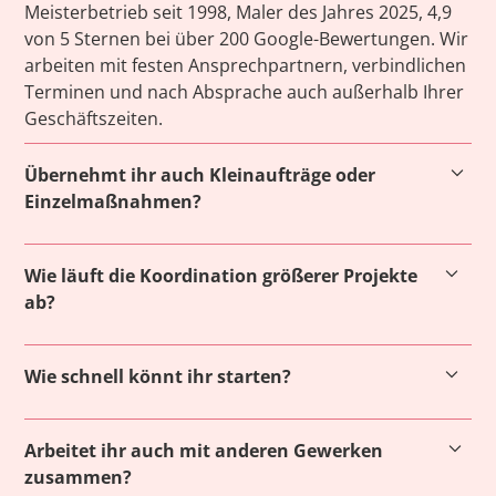
Meisterbetrieb seit 1998, Maler des Jahres 2025, 4,9
von 5 Sternen bei über 200 Google-Bewertungen. Wir
arbeiten mit festen Ansprechpartnern, verbindlichen
Terminen und nach Absprache auch außerhalb Ihrer
Geschäftszeiten.
Übernehmt ihr auch Kleinaufträge oder
Einzelmaßnahmen?
Absolut. Gerade für Hausverwaltungen oder
Wie läuft die Koordination größerer Projekte
Bürobetreiber sind flexible Einzeleinsätze wichtig –
ab?
wir übernehmen auch Kleinaufträge zuverlässig.
Wir stellen einen festen Ansprechpartner und
Wie schnell könnt ihr starten?
arbeiten bei Bedarf mit Projektleitung, Hausmeister
oder Haustechnik zusammen – klar abgestimmt, mit
Das hängt vom Umfang ab – viele Maßnahmen
verbindlichem Ablaufplan.
Arbeitet ihr auch mit anderen Gewerken
können kurzfristig eingeplant werden. Bei
zusammen?
regelmäßiger Zusammenarbeit sind wir besonders