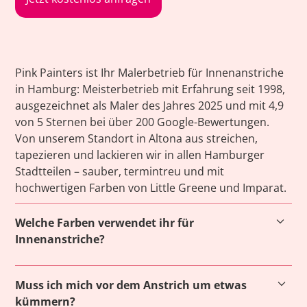
Pink Painters ist Ihr Malerbetrieb für Innenanstriche
in Hamburg: Meisterbetrieb mit Erfahrung seit 1998,
ausgezeichnet als Maler des Jahres 2025 und mit 4,9
von 5 Sternen bei über 200 Google-Bewertungen.
Von unserem Standort in Altona aus streichen,
tapezieren und lackieren wir in allen Hamburger
Stadtteilen – sauber, termintreu und mit
hochwertigen Farben von Little Greene und Imparat.
Welche Farben verwendet ihr für
Innenanstriche?
Wir verwenden bevorzugt Farben von Little Greene
Muss ich mich vor dem Anstrich um etwas
und Imparat – zwei Hersteller, die für Qualität und
kümmern?
Nachhaltigkeit stehen. Little Greene bietet besonders